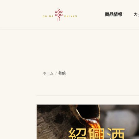
コ
ナ
ン
ビ
商品情報
カ
テ
ゲ
ン
ー
ツ
シ
へ
ョ
ス
ン
キ
に
ッ
移
プ
動
ホーム
善醸