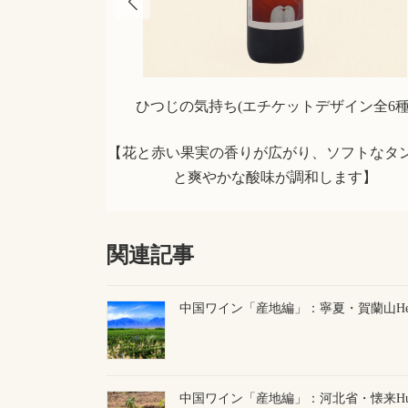
ひつじの気持ち(エチケットデザイン全6種
【花と赤い果実の香りが広がり、ソフトなタ
と爽やかな酸味が調和します】
関連記事
中国ワイン「産地編」：寧夏・賀蘭山Helan 
中国ワイン「産地編」：河北省・懐来Huai