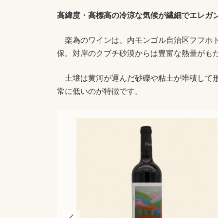
時
:
高緯度・高標高の冷涼な気候が繊細でエレガ
楽為のワインは、内モンゴル自治区フフホト
保。対岸のクブチ砂漠からは豊富な熱量がも
土壌は黄河が運んだ砂礫や粘土が堆積して形
常に低いのが特徴です。