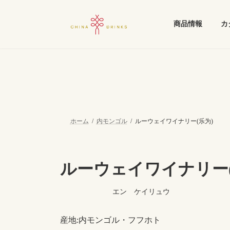
コ
ナ
ン
ビ
商品情報
カ
テ
ゲ
ン
ー
ツ
シ
へ
ョ
ス
ン
キ
に
ッ
移
プ
動
ホーム
内モンゴル
ルーウェイワイナリー(乐为)
ルーウェイワイナリー(
最
エン ケイリュウ
終
更
新
産地:内モンゴル・フフホト
日