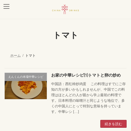
コ
ナ
ン
ビ
テ
ゲ
ン
ー
ツ
シ
へ
ョ
トマト
ス
ン
キ
に
ッ
移
プ
動
ホーム
トマト
お家の中華レシピ⑴トマトと卵の炒め
えんくんの本場中華レシピ
中国語：西红柿炒鸡蛋 この料理はすでにご存
知の方が多いかもしれませんが、中国でこの料
理はほとんどの人が親から学ぶ最初の料理で
す。日本料理の味噌汁と同じような地位で、多
くの中国人にとって特別な意味を持っていま
す。中華レシ […]
続きを読む