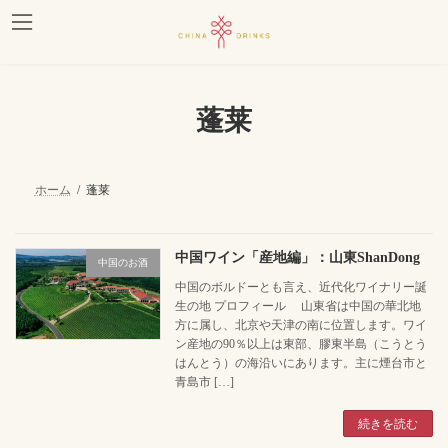
コ
ナ
ン
ビ
テ
ゲ
ン
ー
ツ
シ
へ
ョ
蓬莱
ス
ン
キ
に
ッ
移
プ
動
ホーム
蓬莱
中国ワイン「産地編」：山東ShanDong
中国のお酒
中国のボルドーとも言え、近代化ワイナリー誕
生の地 プロフィール 山東省は中国の華北地
方に属し、北京や天津の南に位置します。ワイ
ン産地の90％以上は東部、膠東半島（こうとう
はんとう）の海沿いにあります。主に煙台市と
青島市 […]
続きを読む